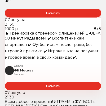
чел
Написать
07 августа
21:30
1000 р.
8x8
🔥 Тренировка с тренером c лицензией B-UEFA
90 минут Рады всем: ✔️ Воспитанникам
спортшкол ✔️ Футболистам после травм, без
игровой практики ✔️ Игрокам, кто не получает
игровое время в своих командах ✔️...
АВТОР
ФК Москва
Москва
Написать
07 августа
21:30
Всем доброго времени! ИГРАЕМ в ФУТБОЛ в