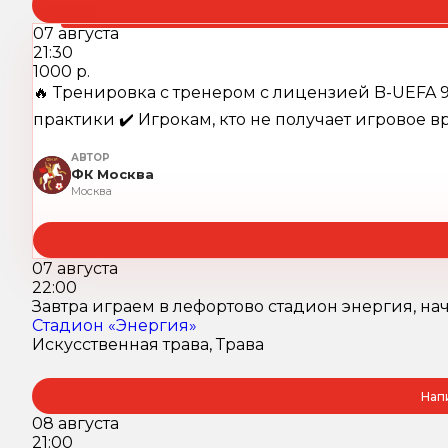
07 августа
21:30
1000 р.
🔥 Тренировка с тренером c лицензией B-UEFA 9
практики ✔️ Игрокам, кто не получает игровое вр
АВТОР
ФК Москва
Москва
07 августа
22:00
Завтра играем в лефортово стадион энергия, нач
Стадион «Энергия»
Искусственная трава, Трава
Нап
08 августа
21:00