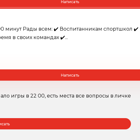
Написать
0 минут Рады всем: ✔️ Воспитанникам спортшкол ✔️ 
емя в своих командах ✔️...
Написать
ало игры в 22 00, есть места все вопросы в личке
исать