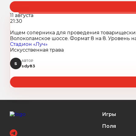
11 августа
21:30
Ищем соперника для проведения товарищеских иг
Волоколамское шоссе. Формат 8 на 8. Уровень на
Стадион «Луч»
Искусственная трава
АВТОР
S
sdy83
Игры
Поля