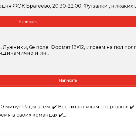
одня ФОК Братеево, 20:30-22:00. Футзалки , никаких 
Написать
 Лужники, 6е поле. Формат 12×12, играем на пол поля.
.динамично и ин...
Написать
0 минут Рады всем: ✔️ Воспитанникам спортшкол ✔️ 
емя в своих командах ✔️...