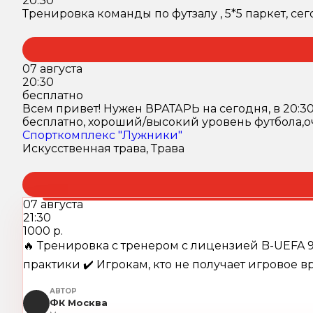
20:30
Тренировка команды по футзалу , 5*5 паркет, сег
07 августа
20:30
бесплатно
Всем привет! Нужен ВРАТАРЬ на сегодня, в 20:30,
бесплатно, хороший/высокий уровень футбола,оч
Спорткомплекс "Лужники"
Искусственная трава, Трава
07 августа
21:30
1000 р.
🔥 Тренировка с тренером c лицензией B-UEFA 9
практики ✔️ Игрокам, кто не получает игровое вр
АВТОР
ФК Москва