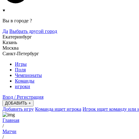
Вы в городе
?
Да
Выбрать другой город
Екатеринбург
Казань
Москва
Санкт-Петербург
Игры
Поля
Чемпионаты
Команды
игроки
Вход / Регистрация
ДОБАВИТЬ +
Добавить игру
Команда ищет игрока
Игрок ищет команду или 
Главная
/
Матчи
/