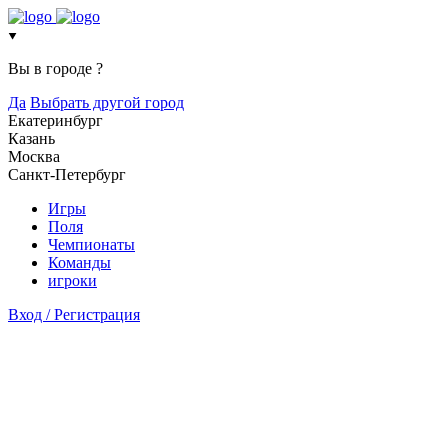
Вы в городе
?
Да
Выбрать другой город
Екатеринбург
Казань
Москва
Санкт-Петербург
Игры
Поля
Чемпионаты
Команды
игроки
Вход / Регистрация