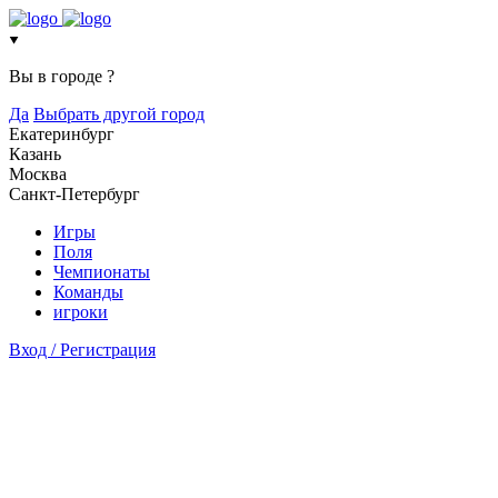
Вы в городе
?
Да
Выбрать другой город
Екатеринбург
Казань
Москва
Санкт-Петербург
Игры
Поля
Чемпионаты
Команды
игроки
Вход / Регистрация