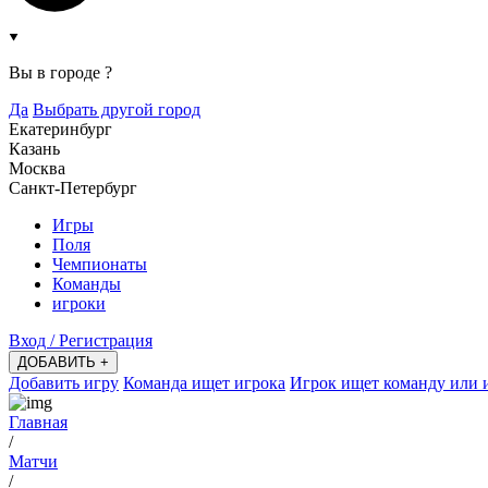
Вы в городе
?
Да
Выбрать другой город
Екатеринбург
Казань
Москва
Санкт-Петербург
Игры
Поля
Чемпионаты
Команды
игроки
Вход / Регистрация
ДОБАВИТЬ +
Добавить игру
Команда ищет игрока
Игрок ищет команду или 
Главная
/
Матчи
/