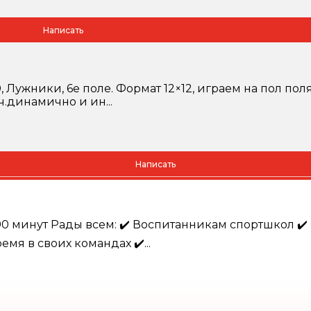
Написать
 Лужники, 6е поле. Формат 12×12, играем на пол поля.
.динамично и ин...
Написать
0 минут Рады всем: ✔️ Воспитанникам спортшкол ✔️ 
емя в своих командах ✔️...