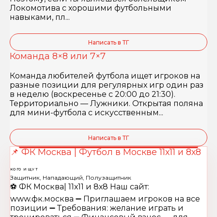
Локомотива с хорошими футбольными
навыками, пл...
Написать в ТГ
Команда 8×8 или 7×7
Команда любителей футбола ищет игроков на
разные позиции для регулярных игр один раз
в неделю (воскресенье с 20:00 до 21:30).
Территориально — Лужники. Открытая поляна
для мини-футбола с искусственным...
Написать в ТГ
📌 ФК Москва | Футбол в Москве 11х11 и 8х8
КОГО ИЩУТ
Защитник, Нападающий, Полузащитник
⚽️ ФК Москва| 11х11 и 8х8 Наш сайт:
www.фк.москва ➖ Приглашаем игроков на все
позиции ➖ Требования: желание играть и