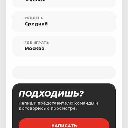
УРОВЕНЬ
Средний
ГДЕ ИГРАТЬ
Москва
ПОДХОДИШЬ?
Напиши представителю команды и
договорись о просмотре.
НАПИСАТЬ