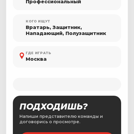
Профессиональный
КОГО ИЩУТ
Вратарь, Защитник,
Нападающий, Полузащитник
ГДЕ ИГРАТЬ
Москва
ПОДХОДИШЬ?
Напиши представителю команды и
договорись о просмотре.