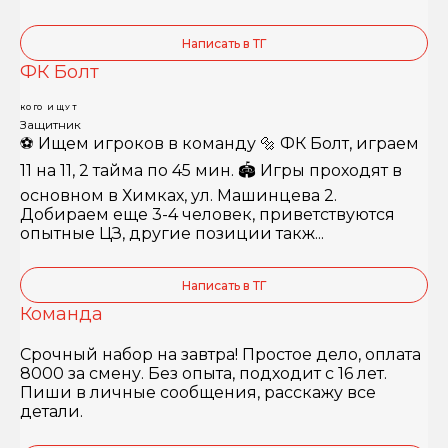
Написать в ТГ
ФК Болт
КОГО ИЩУТ
Защитник
⚽️ Ищем игроков в команду 🔩 ФК Болт, играем
11 на 11, 2 тайма по 45 мин. 🏟️ Игры проходят в
основном в Химках, ул. Машинцева 2.
Добираем еще 3-4 человек, приветствуются
опытные ЦЗ, другие позиции такж...
Написать в ТГ
Команда
Срочный набор на завтра! Простое дело, оплата
8000 за смену. Без опыта, подходит с 16 лет.
Пиши в личные сообщения, расскажу все
детали.