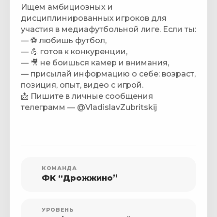
Ищем амбициозных и
дисциплинированных игроков для
участия в медиафутбольной лиге. Если ты:
— ⚽ любишь футбол,
— 💪 готов к конкуренции,
— 🎥 не боишься камер и внимания,
— присылай информацию о себе: возраст,
позиция, опыт, видео с игрой.
📩 Пишите в личные сообщения
телеграмм — @VladislavZubritskij
КОМАНДА
ФК “Дрожжино”
УРОВЕНЬ