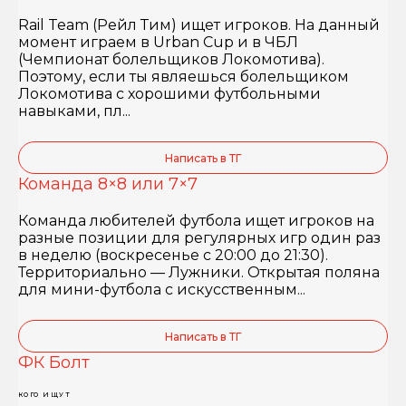
Rail Team (Рейл Тим) ищет игроков. На данный
момент играем в Urban Cup и в ЧБЛ
(Чемпионат болельщиков Локомотива).
Поэтому, если ты являешься болельщиком
Локомотива с хорошими футбольными
навыками, пл...
Написать в ТГ
Команда 8×8 или 7×7
Команда любителей футбола ищет игроков на
разные позиции для регулярных игр один раз
в неделю (воскресенье с 20:00 до 21:30).
Территориально — Лужники. Открытая поляна
для мини-футбола с искусственным...
Написать в ТГ
ФК Болт
КОГО ИЩУТ