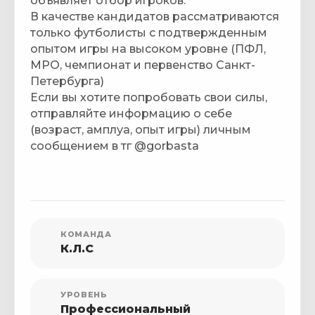
объявляет отбор игроков.
В качестве кандидатов рассматриваются
только футболисты с подтвержденным
опытом игры на высоком уровне (ПФЛ,
МРО, чемпионат и первенство Санкт-
Петербурга)
Если вы хотите попробовать свои силы,
отправляйте информацию о себе
(возраст, амплуа, опыт игры) личным
сообщением в тг @gorbasta
КОМАНДА
К.Л.С
УРОВЕНЬ
Профессиональный