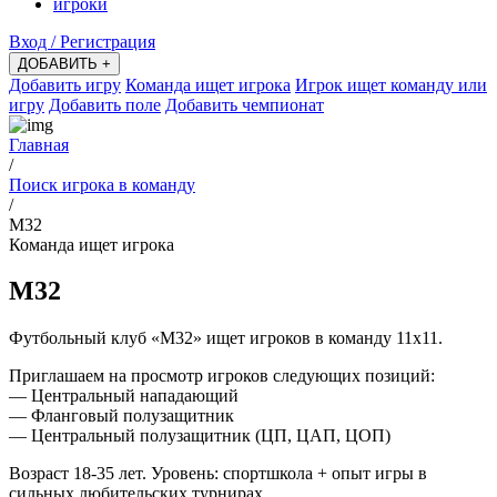
игроки
Вход / Регистрация
ДОБАВИТЬ +
Добавить игру
Команда ищет игрока
Игрок ищет команду или
игру
Добавить поле
Добавить чемпионат
Главная
/
Поиск игрока в команду
/
М32
Команда ищет игрока
М32
Футбольный клуб «М32» ищет игроков в команду 11х11.
Приглашаем на просмотр игроков следующих позиций:
— Центральный нападающий
— Фланговый полузащитник
— Центральный полузащитник (ЦП, ЦАП, ЦОП)
Возраст 18-35 лет. Уровень: спортшкола + опыт игры в
сильных любительских турнирах.