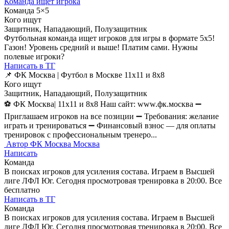
Команда ищет игрока
Команда 5×5
Кого ищут
Защитник, Нападающий, Полузащитник
Футбольная команда ищет игроков для игры в формате 5х5!
Газон! Уровень средний и выше! Платим сами. Нужны
полевые игроки?
Написать в ТГ
📌 ФК Москва | Футбол в Москве 11х11 и 8х8
Кого ищут
Защитник, Нападающий, Полузащитник
⚽️ ФК Москва| 11х11 и 8х8 Наш сайт: www.фк.москва ➖
Приглашаем игроков на все позиции ➖ Требования: желание
играть и тренироваться ➖ Финансовый взнос — для оплаты
тренировок с профессиональным тренеро...
Автор
ФК Москва
Москва
Написать
Команда
В поисках игроков для усиления состава. Играем в Высшей
лиге ЛФЛ Юг. Сегодня просмотровая тренировка в 20:00. Все
бесплатно
Написать в ТГ
Команда
В поисках игроков для усиления состава. Играем в Высшей
лиге ЛФЛ Юг. Сегодня просмотровая тренировка в 20:00. Все