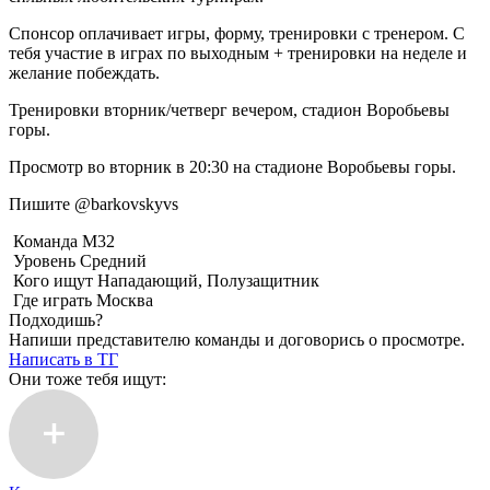
Спонсор оплачивает игры, форму, тренировки с тренером. С
тебя участие в играх по выходным + тренировки на неделе и
желание побеждать.
Тренировки вторник/четверг вечером, стадион Воробьевы
горы.
Просмотр во вторник в 20:30 на стадионе Воробьевы горы.
Пишите @barkovskyvs
Команда
М32
Уровень
Средний
Кого ищут
Нападающий, Полузащитник
Где играть
Москва
Подходишь?
Напиши представителю команды и договорись о просмотре.
Написать в ТГ
Они тоже тебя ищут: