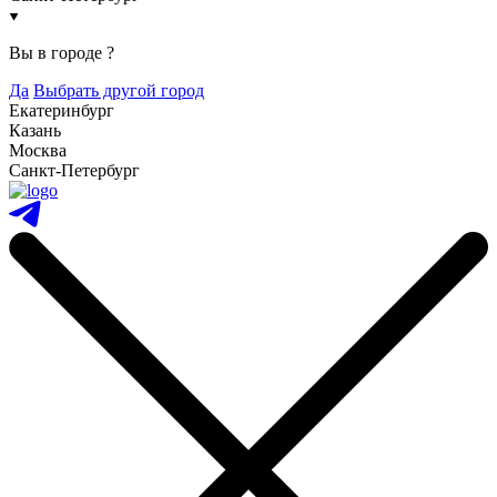
Вы в городе
?
Да
Выбрать другой город
Екатеринбург
Казань
Москва
Санкт-Петербург