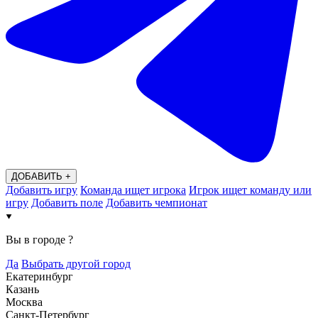
ДОБАВИТЬ +
Добавить игру
Команда ищет игрока
Игрок ищет команду или
игру
Добавить поле
Добавить чемпионат
Вы в городе
?
Да
Выбрать другой город
Екатеринбург
Казань
Москва
Санкт-Петербург