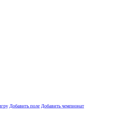
игру
Добавить поле
Добавить чемпионат