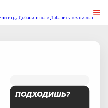
или игру
Добавить поле
Добавить чемпионат
ПОДХОДИШЬ?