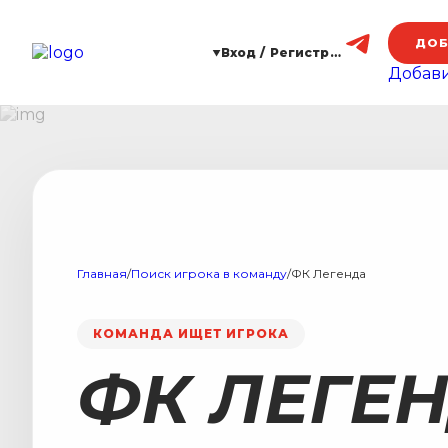
ДОБ
Вход / Регистрация
Добави
Главная
/
Поиск игрока в команду
/
ФК Легенда
КОМАНДА ИЩЕТ ИГРОКА
ФК ЛЕГЕ