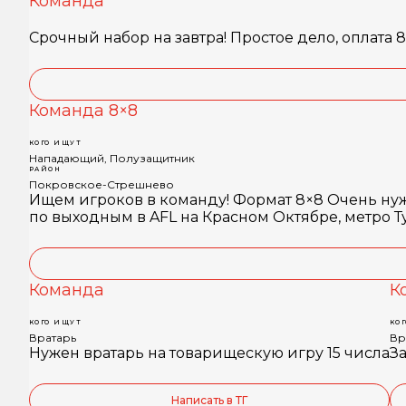
Команда
Срочный набор на завтра! Простое дело, оплата 8
Команда 8×8
КОГО ИЩУТ
Нападающий, Полузащитник
РАЙОН
Покровское-Стрешнево
Ищем игроков в команду! Формат 8×8 Очень ну
по выходным в AFL на Красном Октябре, метро Туш
Команда
К
КОГО ИЩУТ
КО
Вратарь
Вр
Нужен вратарь на товарищескую игру 15 числа
За
Написать в ТГ