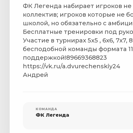
ФК Легенда набирает игроков не
коллектив; игроков которые не б
школой, но обязательно с амбици
Бесплатные тренировки под рук
Участие в турнирах 5х5 , 6х6, 7х7
бесподобной команды формата 11
поддержкой!89669368823
https://vk.ru/a.dvurechenskiy24
Андрей
КОМАНДА
ФК Легенда