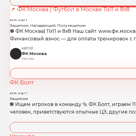
📌 ФК Москва | Футбол в Москве 11х11 и 8х8
КОГО ИЩУТ
Защитник, Нападающий, Полузащитник
⚽️ ФК Москва| 11х11 и 8х8 Наш сайт: www.фк.мо
Финансовый взнос — для оплаты тренировок с 
АВТОР
ФК Москва
Москва
ФК Болт
КОГО ИЩУТ
Защитник
⚽️ Ищем игроков в команду 🔩 ФК Болт, играем 11
человек, приветствуются опытные ЦЗ, другие поз