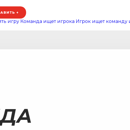
АВИТЬ +
ть игру
Команда ищет игрока
Игрок ищет команду 
НДА