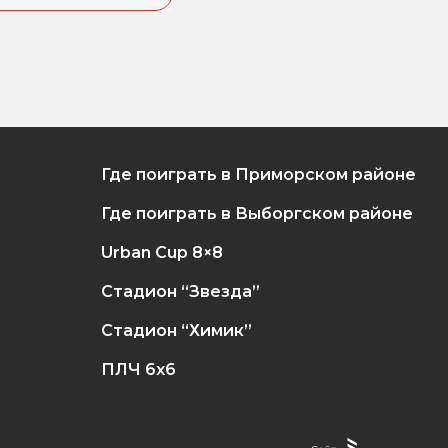
Где поиграть в Приморском районе
Где поиграть в Выборгском районе
Urban Cup 8×8
Стадион “Звезда”
Стадион “Химик”
ПЛЧ 6х6