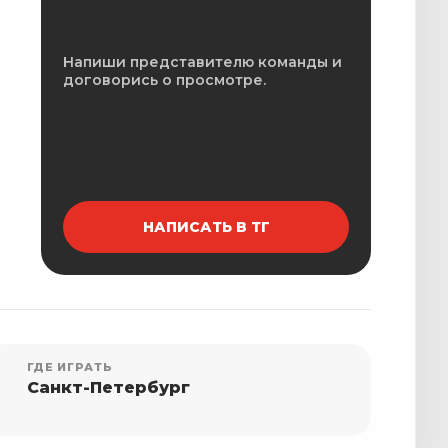
Напиши представителю команды и
договорись о просмотре.
НАПИСАТЬ В ТГ
ГДЕ ИГРАТЬ
Санкт-Петербург