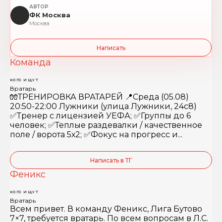
АВТОР
ФК Москва
Москва
Написать
Команда
КОГО ИЩУТ
Вратарь
🧤ТРЕНИРОВКА ВРАТАРЕЙ 📍Среда (05.08)
20:50-22:00 Лужники (улица Лужники, 24с8)
✅Тренер с лицензией УЕФА; ✅Группы до 6
человек; ✅Теплые раздевалки / качественное
поле / ворота 5х2; ✅Фокус на прогресс и...
Написать в ТГ
Феникс
КОГО ИЩУТ
Вратарь
Всем привет. В команду Феникс, Лига Бутово
7×7, требуется вратарь. По всем вопросам в Л.С.