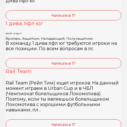
дива лфл юг
Написать в ТГ
1 дива лфл юг
КОГО ИЩУТ
Вратарь, Защитник, Нападающий, Полузащитник
В команду 1 дива лфл юг требуются игроки на
все позиции. По всем вопросам в лс
Написать в ТГ
Rail Team
Rail Team (Рейл Тим) ищет игроков. На данный
момент играем в Urban Cup и в ЧБЛ
(Чемпионат болельщиков Локомотива).
Поэтому, если ты являешься болельщиком
Локомотива с хорошими футбольными
навыками, пл...
Написать в ТГ