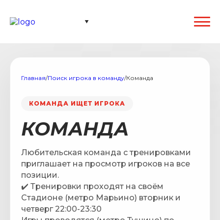
Главная
/
Поиск игрока в команду
/
Команда
КОМАНДА ИЩЕТ ИГРОКА
КОМАНДА
Любительская команда с тренировками
приглашает на просмотр игроков на все
позиции.
✔️ Тренировки проходят на своём
Стадионе (метро Марьино) вторник и
четверг 22:00-23:30