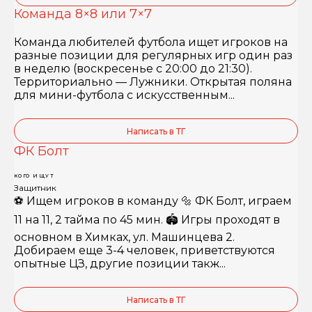
Команда 8×8 или 7×7
Команда любителей футбола ищет игроков на
разные позиции для регулярных игр один раз
в неделю (воскресенье с 20:00 до 21:30).
Территориально — Лужники. Открытая поляна
для мини-футбола с искусственным...
Написать в ТГ
ФК Болт
КОГО ИЩУТ
Защитник
⚽️ Ищем игроков в команду 🔩 ФК Болт, играем
11 на 11, 2 тайма по 45 мин. 🏟️ Игры проходят в
основном в Химках, ул. Машинцева 2.
Добираем еще 3-4 человек, приветствуются
опытные ЦЗ, другие позиции такж...
Написать в ТГ