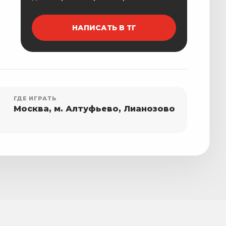
НАПИСАТЬ В ТГ
ГДЕ ИГРАТЬ
Москва, м. Алтуфьево, Лианозово