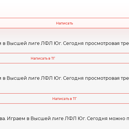
Написать
м в Высшей лиге ЛФЛ Юг. Сегодня просмотровая трен
Написать в ТГ
м в Высшей лиге ЛФЛ Юг. Сегодня просмотровая трен
Написать в ТГ
ава. Играем в Высшей лиге ЛФЛ Юг. Сегодня можно п