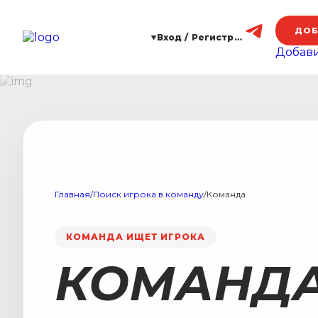
ДОБ
Вход / Регистрация
Добави
Главная
/
Поиск игрока в команду
/
Команда
КОМАНДА ИЩЕТ ИГРОКА
КОМАНД