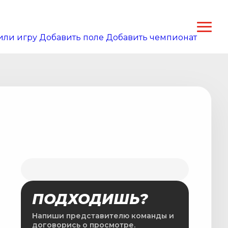
или игру
Добавить поле
Добавить чемпионат
ПОДХОДИШЬ?
Напиши представителю команды и
договорись о просмотре.