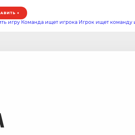
АВИТЬ +
ть игру
Команда ищет игрока
Игрок ищет команду 
А