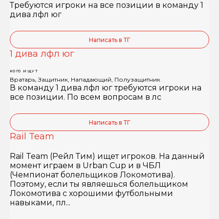
Требуются игроки на все позиции в команду 1
дива лфл юг
Написать в ТГ
1 дива лфл юг
КОГО ИЩУТ
Вратарь, Защитник, Нападающий, Полузащитник
В команду 1 дива лфл юг требуются игроки на
все позиции. По всем вопросам в лс
Написать в ТГ
Rail Team
Rail Team (Рейл Тим) ищет игроков. На данный
момент играем в Urban Cup и в ЧБЛ
(Чемпионат болельщиков Локомотива).
Поэтому, если ты являешься болельщиком
Локомотива с хорошими футбольными
навыками, пл...