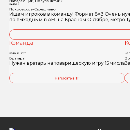
Нападающий, Полузащитник
РАЙОН
Покровское-Стрешнево
Ищем игроков в команду! Формат 8×8 Очень ну
по выходным в AFL на Красном Октябре, метро Туш
Команда
К
КОГО ИЩУТ
КО
Вратарь
Вр
Нужен вратарь на товарищескую игру 15 числа
За
Написать в ТГ