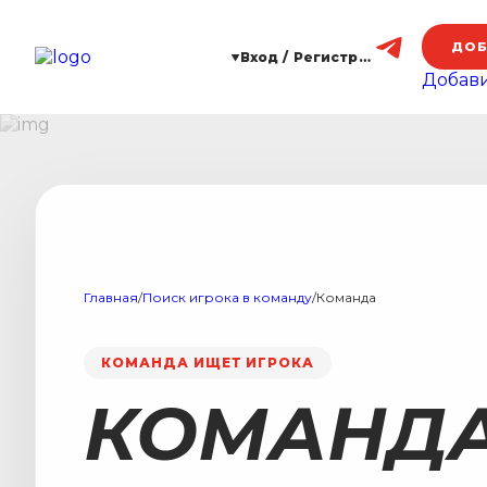
ДОБ
Вход / Регистрация
Добави
Главная
/
Поиск игрока в команду
/
Команда
КОМАНДА ИЩЕТ ИГРОКА
КОМАНД