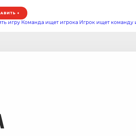
АВИТЬ +
ть игру
Команда ищет игрока
Игрок ищет команду 
А