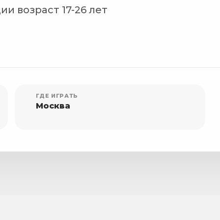
ии возраст 17-26 лет
ГДЕ ИГРАТЬ
Москва