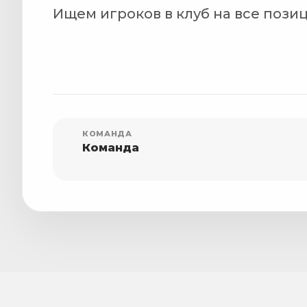
Ищем игроков в клуб на все позиц
КОМАНДА
Команда