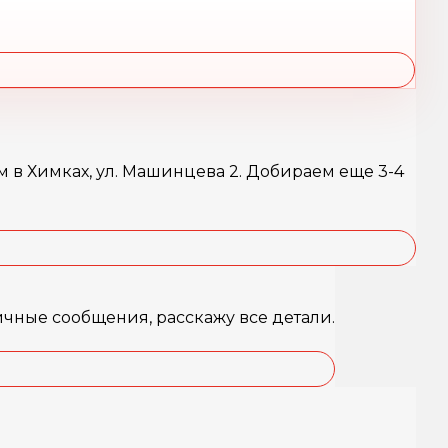
ном в Химках, ул. Машинцева 2. Добираем еще 3-4
личные сообщения, расскажу все детали.