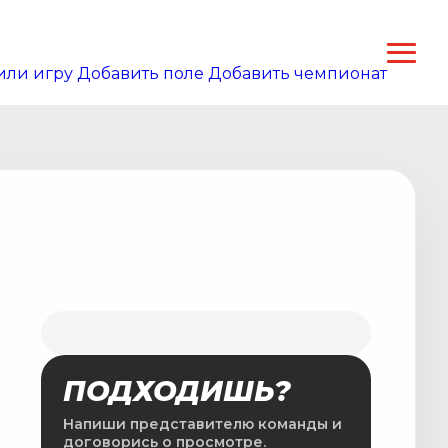
или игру
Добавить поле
Добавить чемпионат
ПОДХОДИШЬ?
Напиши представителю команды и
договорись о просмотре.