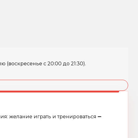
(воскресенье с 20:00 до 21:30).
ния: желание играть и тренироваться ➖