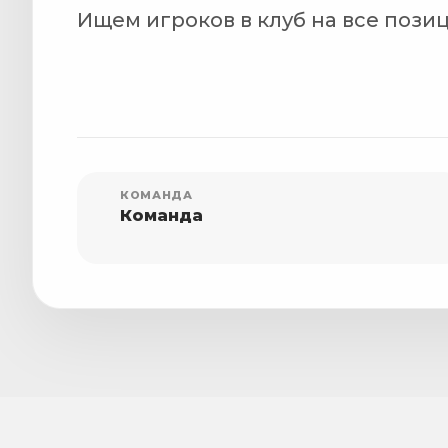
Ищем игроков в клуб на все позиц
КОМАНДА
Команда