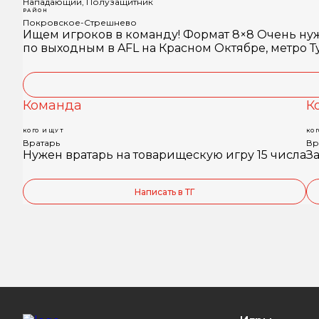
Нападающий, Полузащитник
РАЙОН
Покровское-Стрешнево
Ищем игроков в команду! Формат 8×8 Очень ну
по выходным в AFL на Красном Октябре, метро Туш
Команда
К
КОГО ИЩУТ
КО
Вратарь
Вр
Нужен вратарь на товарищескую игру 15 числа
За
Написать в ТГ