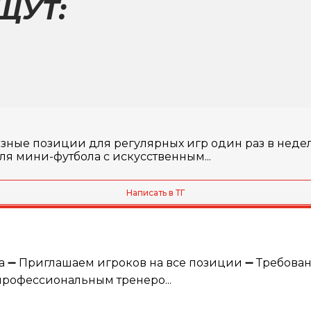
ЩУТ:
ные позиции для регулярных игр один раз в неделю 
я мини-футбола с искусственным...
Написать в ТГ
сква ➖ Приглашаем игроков на все позиции ➖ Требова
профессиональным тренеро...