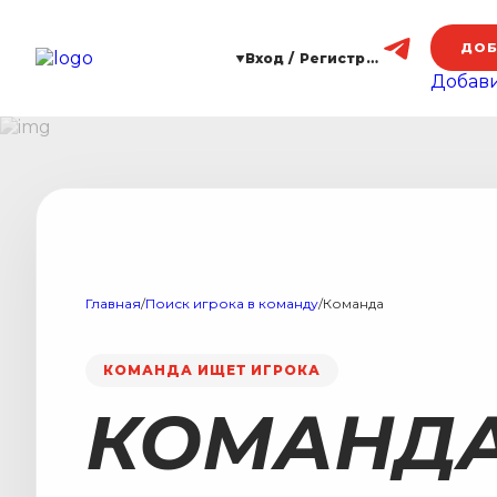
ДОБ
Вход / Регистрация
Добави
Главная
/
Поиск игрока в команду
/
Команда
КОМАНДА ИЩЕТ ИГРОКА
КОМАНД