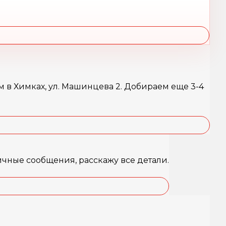
ном в Химках, ул. Машинцева 2. Добираем еще 3-4
личные сообщения, расскажу все детали.