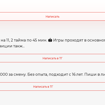
Написать
 на 11, 2 тайма по 45 мин. 🏟️ Игры проходят в основ
иции такж...
Написать в ТГ
000 за смену. Без опыта, подходит с 16 лет. Пиши в 
Написать в ТГ