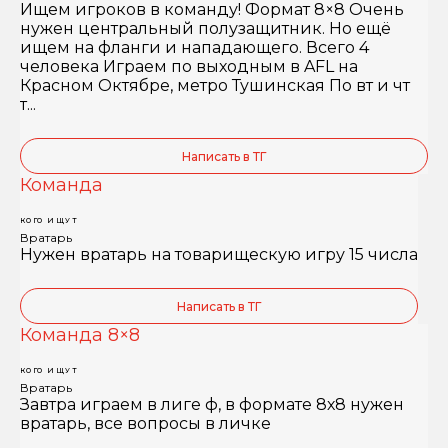
Ищем игроков в команду! Формат 8×8 Очень
нужен центральный полузащитник. Но ещё
ищем на фланги и нападающего. Всего 4
человека Играем по выходным в AFL на
Красном Октябре, метро Тушинская По вт и чт
т...
Написать в ТГ
Команда
КОГО ИЩУТ
Вратарь
Нужен вратарь на товарищескую игру 15 числа
Написать в ТГ
Команда 8×8
КОГО ИЩУТ
Вратарь
Завтра играем в лиге ф, в формате 8х8 нужен
вратарь, все вопросы в личке