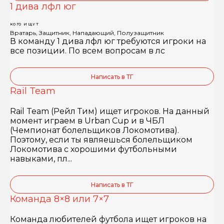
1 дива лфл юг
КОГО ИЩУТ
Вратарь, Защитник, Нападающий, Полузащитник
В команду 1 дива лфл юг требуются игроки на
все позиции. По всем вопросам в лс
Написать в ТГ
Rail Team
Rail Team (Рейл Тим) ищет игроков. На данный
момент играем в Urban Cup и в ЧБЛ
(Чемпионат болельщиков Локомотива).
Поэтому, если ты являешься болельщиком
Локомотива с хорошими футбольными
навыками, пл...
Написать в ТГ
Команда 8×8 или 7×7
Команда любителей футбола ищет игроков на