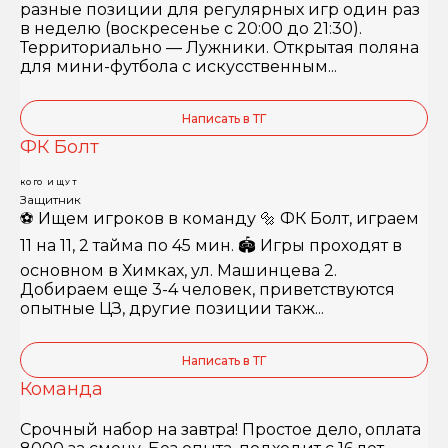
разные позиции для регулярных игр один раз
в неделю (воскресенье с 20:00 до 21:30).
Территориально — Лужники. Открытая поляна
для мини-футбола с искусственным...
Написать в ТГ
ФК Болт
КОГО ИЩУТ
Защитник
⚽️ Ищем игроков в команду 🔩 ФК Болт, играем
11 на 11, 2 тайма по 45 мин. 🏟️ Игры проходят в
основном в Химках, ул. Машинцева 2.
Добираем еще 3-4 человек, приветствуются
опытные ЦЗ, другие позиции такж...
Написать в ТГ
Команда
Срочный набор на завтра! Простое дело, оплата