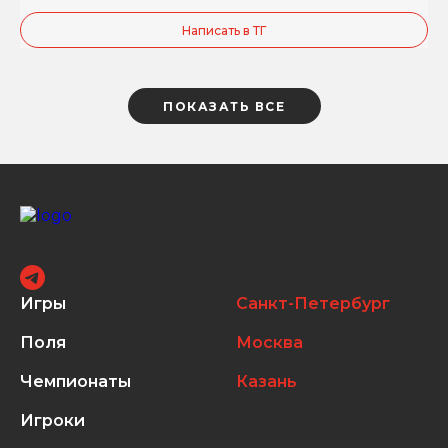
Написать в ТГ
ПОКАЗАТЬ ВСЕ
Игры
Санкт-Петербург
Поля
Москва
Чемпионаты
Казань
Игроки