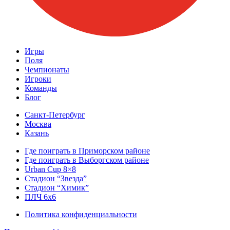
Игры
Поля
Чемпионаты
Игроки
Команды
Блог
Санкт-Петербург
Москва
Казань
Где поиграть в Приморском районе
Где поиграть в Выборгском районе
Urban Cup 8×8
Стадион “Звезда”
Стадион “Химик”
ПЛЧ 6х6
Политика конфиденциальности