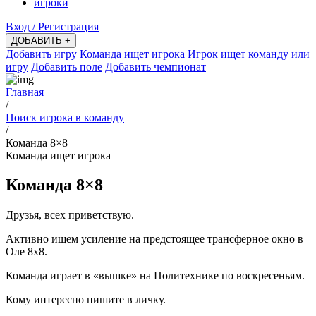
игроки
Вход / Регистрация
ДОБАВИТЬ +
Добавить игру
Команда ищет игрока
Игрок ищет команду или
игру
Добавить поле
Добавить чемпионат
Главная
/
Поиск игрока в команду
/
Команда 8×8
Команда ищет игрока
Команда 8×8
Друзья, всех приветствую.
Активно ищем усиление на предстоящее трансферное окно в
Оле 8х8.
Команда играет в «вышке» на Политехнике по воскресеньям.
Кому интересно пишите в личку.