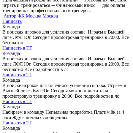
играть и тренироваться ➖ Финансовый взнос — для оплаты
тренировок с профессиональным тренеро...
Автор
ФК Москва
Москва
Написать
Команда
В поисках игроков для усиления состава. Играем в Высшей
лиге ЛФЛ Юг. Сегодня просмотровая тренировка в 20:00. Все
бесплатно
Написать в ТГ
Команда
В поисках игроков для усиления состава. Играем в Высшей
лиге ЛФЛ Юг. Сегодня просмотровая тренировка в 20:00. Все
бесплатно Все подробности в лс
Написать в ТГ
Команда
В поиске игроков для точечного усиления состава. Играем в
Высшей лиге ЛФЛ Юг. Сегодня можно приехать на
просмотровую тренировку в 20:00. Все подробности в лс
Написать в ТГ
Команда
Набираем в команду Непыльная подработка Платим 8к за 4
часа Жду в личных сообщениях
Написать в ТГ
Команда