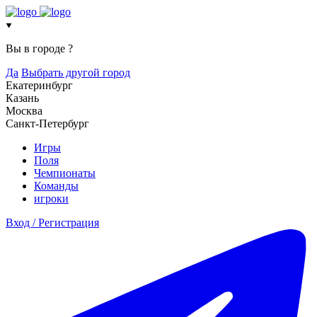
Вы в городе
?
Да
Выбрать другой город
Екатеринбург
Казань
Москва
Санкт-Петербург
Игры
Поля
Чемпионаты
Команды
игроки
Вход / Регистрация