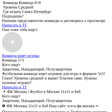
Команда
Команда 8×8
Уровень
Средний
Где играть
Санкт-Петербург
Подходишь?
Напиши представителю команды и договорись о просмотре.
Написать в ТГ
Они тоже тебя ищут:
Команда ищет игрока
Команда 5×5
Кого ищут
Защитник, Нападающий, Полузащитник
Футбольная команда ищет игроков для игры в формате 5х5!
Газон! Уровень средний и выше! Платим сами. Нужны
полевые игроки?
Написать в ТГ
📌 ФК Москва | Футбол в Москве 11х11 и 8х8
Кого ищут
Защитник, Нападающий, Полузащитник
⚽️ ФК Москва| 11х11 и 8х8 Наш сайт: www.фк.москва ➖
Приглашаем игроков на все позиции ➖ Требования: желание