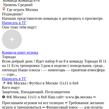
Команда
Команда 8×8
Уровень
Средний
Где играть
Москва
Подходишь?
Напиши представителю команды и договорись о просмотре.
Написать в ТГ
Они тоже тебя ищут:
Команда ищет игрока
Торнадо
Всем добрый день ! Идет набор 8 на 8 в команду Торнадо И 11
на 11 Есть тренировки 3 раза в неделю ( понедельник, среда ,
пятница) Наши плюсы : — инвентарь — приятная атмосфера
— соре...
Написать в ТГ
📌 ФК Москва | Футбол в Москве 11х11 и 8х8
Кого ищут
Защитник, Нападающий, Полузащитник
⚽️ ФК Москва| 11х11 и 8х8 Наш сайт: www.фк.москва ➖
Приглашаем игроков на все позиции ➖ Требования: желание
играть и тренироваться ➖ Финансовый взнос — для оплаты