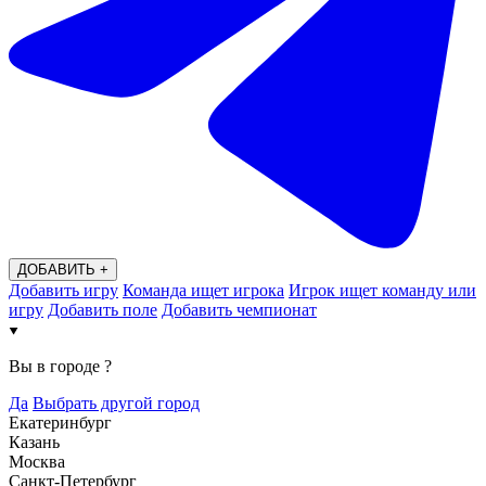
ДОБАВИТЬ +
Добавить игру
Команда ищет игрока
Игрок ищет команду или
игру
Добавить поле
Добавить чемпионат
Вы в городе
?
Да
Выбрать другой город
Екатеринбург
Казань
Москва
Санкт-Петербург