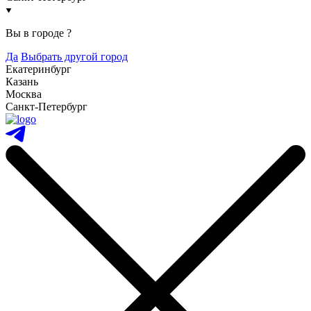
Вы в городе
?
Да
Выбрать другой город
Екатеринбург
Казань
Москва
Санкт-Петербург