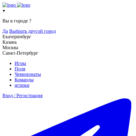
Вы в городе
?
Да
Выбрать другой город
Екатеринбург
Казань
Москва
Санкт-Петербург
Игры
Поля
Чемпионаты
Команды
игроки
Вход / Регистрация