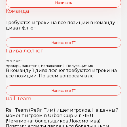
Написать
Команда
Требуются игроки на все позиции в команду 1
дива лфл юг
Написать в ТГ
1 дива лфл юг
КОГО ИЩУТ
Вратарь, Защитник, Нападающий, Полузащитник
В команду 1 дива лфл юг требуются игроки на
все позиции. По всем вопросам в лс
Написать в ТГ
Rail Team
Rail Team (Рейл Тим) ищет игроков. На данный
момент играем в Urban Cup и в ЧБЛ
(Чемпионат болельщиков Локомотива).
Поэтому, если ты являешься болельщиком