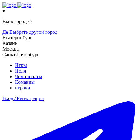
Вы в городе
?
Да
Выбрать другой город
Екатеринбург
Казань
Москва
Санкт-Петербург
Игры
Поля
Чемпионаты
Команды
игроки
Вход / Регистрация