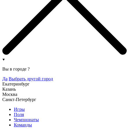
Вы в городе
?
Да
Выбрать другой город
Екатеринбург
Казань
Москва
Санкт-Петербург
Игры
Поля
Чемпионаты
Команды