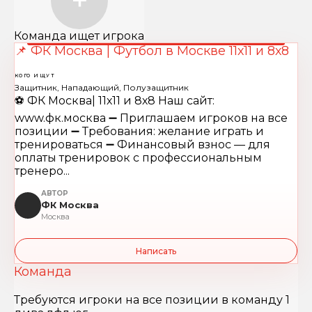
Команда ищет игрока
📌 ФК Москва | Футбол в Москве 11х11 и 8х8
КОГО ИЩУТ
Защитник, Нападающий, Полузащитник
⚽️ ФК Москва| 11х11 и 8х8 Наш сайт:
www.фк.москва ➖ Приглашаем игроков на все
позиции ➖ Требования: желание играть и
тренироваться ➖ Финансовый взнос — для
оплаты тренировок с профессиональным
тренеро...
АВТОР
ФК Москва
Москва
Написать
Команда
Требуются игроки на все позиции в команду 1