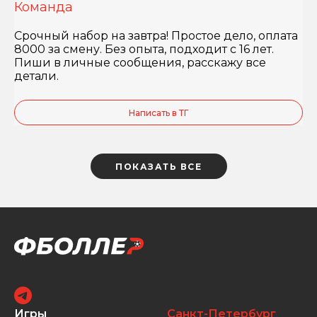
Команда
Срочный набор на завтра! Простое дело, оплата
8000 за смену. Без опыта, подходит с 16 лет.
Пиши в личные сообщения, расскажу все
детали.
Написать в ТГ
ПОКАЗАТЬ ВСЕ
Игры
Санкт-Петербург