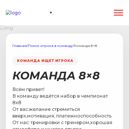
Главная
/
Поиск игрока в команду
/
Команда 8×8
КОМАНДА ИЩЕТ ИГРОКА
КОМАНДА 8×8
Всём привет!
В команду ведётся набор в чемпионат
8х8
От вас:желание стремиться
вверх,мотивация, платежноспособность
От нас: тренировки с тренером,хорошая