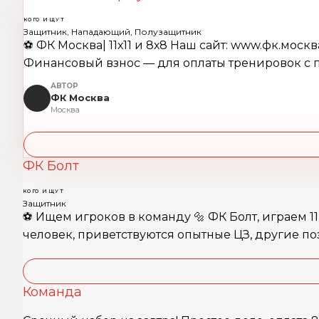
КОГО ИЩУТ
Защитник, Нападающий, Полузащитник
⚽️ ФК Москва| 11х11 и 8х8 Наш сайт: www.фк.мо
Финансовый взнос — для оплаты тренировок с 
АВТОР
ФК Москва
Москва
ФК Болт
КОГО ИЩУТ
Защитник
⚽️ Ищем игроков в команду 🔩 ФК Болт, играем 11
человек, приветствуются опытные ЦЗ, другие поз
Команда