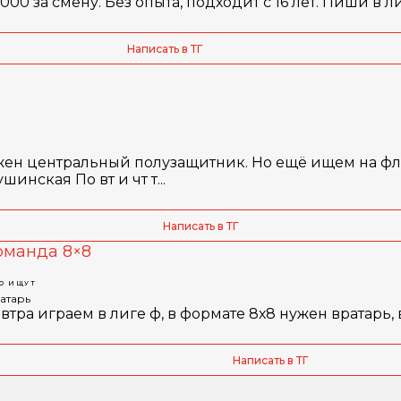
000 за смену. Без опыта, подходит с 16 лет. Пиши в 
Написать в ТГ
жен центральный полузащитник. Но ещё ищем на фл
инская По вт и чт т...
Написать в ТГ
оманда 8×8
ГО ИЩУТ
атарь
втра играем в лиге ф, в формате 8х8 нужен вратарь,
Написать в ТГ