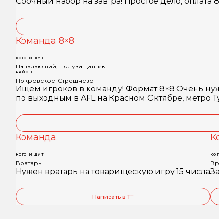
Срочный набор на завтра! Простое дело, оплата 8
Команда 8×8
КОГО ИЩУТ
Нападающий, Полузащитник
РАЙОН
Покровское-Стрешнево
Ищем игроков в команду! Формат 8×8 Очень ну
по выходным в AFL на Красном Октябре, метро Туш
Команда
К
КОГО ИЩУТ
КО
Вратарь
Вр
Нужен вратарь на товарищескую игру 15 числа
За
Написать в ТГ