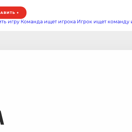
АВИТЬ +
ть игру
Команда ищет игрока
Игрок ищет команду 
А