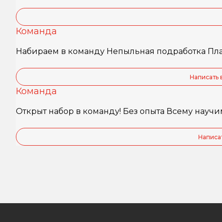
Команда
Набираем в команду Непыльная подработка Пла
Написать в
Команда
Открыт набор в команду! Без опыта Всему научи
Написат