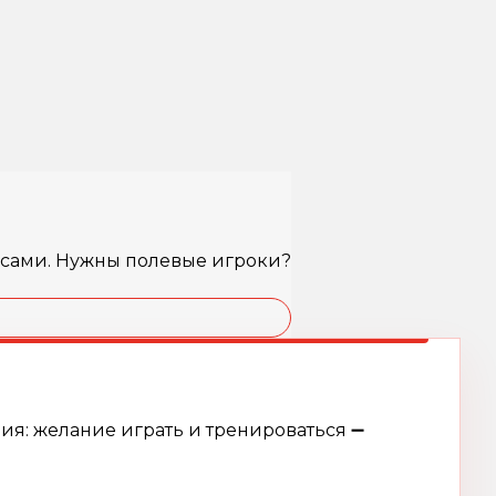
м сами. Нужны полевые игроки?
ния: желание играть и тренироваться ➖