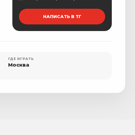
НАПИСАТЬ В ТГ
ГДЕ ИГРАТЬ
Москва