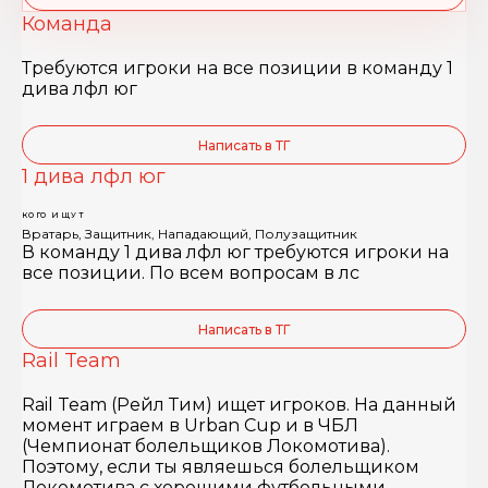
Команда
Требуются игроки на все позиции в команду 1
дива лфл юг
Написать в ТГ
1 дива лфл юг
КОГО ИЩУТ
Вратарь, Защитник, Нападающий, Полузащитник
В команду 1 дива лфл юг требуются игроки на
все позиции. По всем вопросам в лс
Написать в ТГ
Rail Team
Rail Team (Рейл Тим) ищет игроков. На данный
момент играем в Urban Cup и в ЧБЛ
(Чемпионат болельщиков Локомотива).
Поэтому, если ты являешься болельщиком
Локомотива с хорошими футбольными