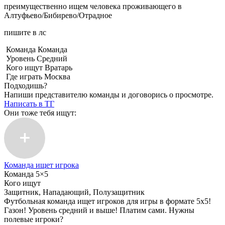
преимущественно ищем человека проживающего в
Алтуфьево/Бибирево/Отрадное
пишите в лс
Команда
Команда
Уровень
Средний
Кого ищут
Вратарь
Где играть
Москва
Подходишь?
Напиши представителю команды и договорись о просмотре.
Написать в ТГ
Они тоже тебя ищут:
Команда ищет игрока
Команда 5×5
Кого ищут
Защитник, Нападающий, Полузащитник
Футбольная команда ищет игроков для игры в формате 5х5!
Газон! Уровень средний и выше! Платим сами. Нужны
полевые игроки?