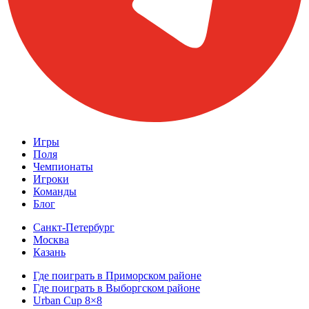
Игры
Поля
Чемпионаты
Игроки
Команды
Блог
Санкт-Петербург
Москва
Казань
Где поиграть в Приморском районе
Где поиграть в Выборгском районе
Urban Cup 8×8