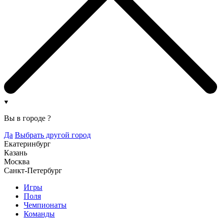
Вы в городе
?
Да
Выбрать другой город
Екатеринбург
Казань
Москва
Санкт-Петербург
Игры
Поля
Чемпионаты
Команды