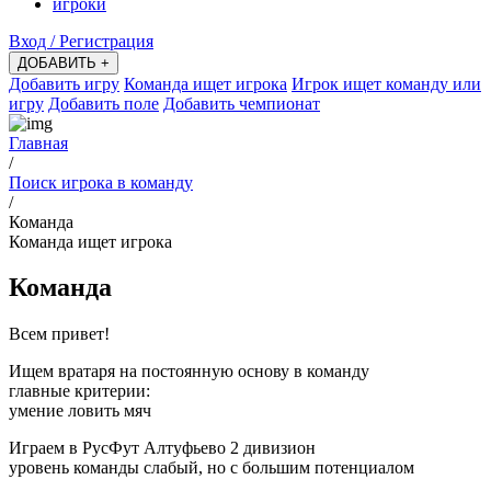
игроки
Вход / Регистрация
ДОБАВИТЬ +
Добавить игру
Команда ищет игрока
Игрок ищет команду или
игру
Добавить поле
Добавить чемпионат
Главная
/
Поиск игрока в команду
/
Команда
Команда ищет игрока
Команда
Всем привет!
Ищем вратаря на постоянную основу в команду
главные критерии:
умение ловить мяч
Играем в РусФут Алтуфьево 2 дивизион
уровень команды слабый, но с большим потенциалом