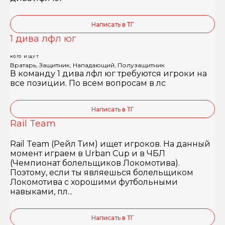
Написать в ТГ
1 дива лфл юг
КОГО ИЩУТ
Вратарь, Защитник, Нападающий, Полузащитник
В команду 1 дива лфл юг требуются игроки на
все позиции. По всем вопросам в лс
Написать в ТГ
Rail Team
Rail Team (Рейл Тим) ищет игроков. На данный
момент играем в Urban Cup и в ЧБЛ
(Чемпионат болельщиков Локомотива).
Поэтому, если ты являешься болельщиком
Локомотива с хорошими футбольными
навыками, пл...
Написать в ТГ