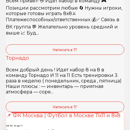
Всем привет! 👋 Идёт набор в команду 🎮
Позиции рассмотрим любые 🔄 Нужны игроки,
которые готовы играть 8х8⚔️
Платежеспособных/ответственных 💰✅ Связь в
ВК группа 💬 Желательно уровень средний и
выше 📈 Буд...
Написать в ТГ
Торнадо
Всем добрый день ! Идет набор 8 на 8 в
команду Торнадо И 11 на 11 Есть тренировки 3
раза в неделю ( понедельник, среда , пятница)
Наши плюсы : — инвентарь — приятная
атмосфера — соре...
Написать в ТГ
📌 ФК Москва | Футбол в Москве 11х11 и 8х8
КОГО ИЩУТ