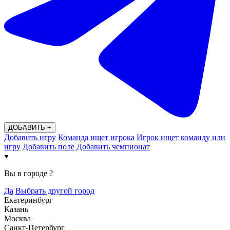
ДОБАВИТЬ +
Добавить игру
Команда ищет игрока
Игрок ищет команду или
игру
Добавить поле
Добавить чемпионат
Вы в городе
?
Да
Выбрать другой город
Екатеринбург
Казань
Москва
Санкт-Петербург