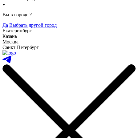
Вы в городе
?
Да
Выбрать другой город
Екатеринбург
Казань
Москва
Санкт-Петербург