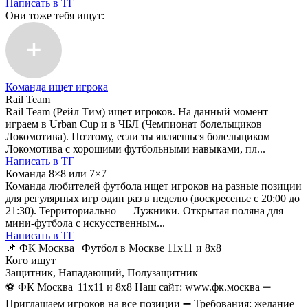
Написать в ТГ
Они тоже тебя ищут:
Команда ищет игрока
Rail Team
Rail Team (Рейл Тим) ищет игроков. На данный момент
играем в Urban Cup и в ЧБЛ (Чемпионат болельщиков
Локомотива). Поэтому, если ты являешься болельщиком
Локомотива с хорошими футбольными навыками, пл...
Написать в ТГ
Команда 8×8 или 7×7
Команда любителей футбола ищет игроков на разные позиции
для регулярных игр один раз в неделю (воскресенье с 20:00 до
21:30). Территориально — Лужники. Открытая поляна для
мини-футбола с искусственным...
Написать в ТГ
📌 ФК Москва | Футбол в Москве 11х11 и 8х8
Кого ищут
Защитник, Нападающий, Полузащитник
⚽️ ФК Москва| 11х11 и 8х8 Наш сайт: www.фк.москва ➖
Приглашаем игроков на все позиции ➖ Требования: желание