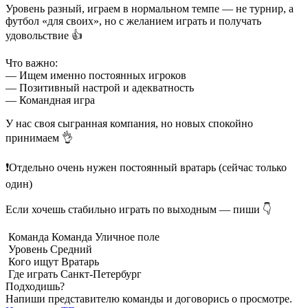
Уровень разный, играем в нормальном темпе — не турнир, а
футбол «для своих», но с желанием играть и получать
удовольствие 👍
Что важно:
— Ищем именно постоянных игроков
— Позитивный настрой и адекватность
— Командная игра
У нас своя сыгранная компания, но новых спокойно
принимаем 👌
❗️Отдельно очень нужен постоянный вратарь (сейчас только
один)
Если хочешь стабильно играть по выходным — пиши 👇
Команда
Команда Уличное поле
Уровень
Средний
Кого ищут
Вратарь
Где играть
Санкт-Петербург
Подходишь?
Напиши представителю команды и договорись о просмотре.