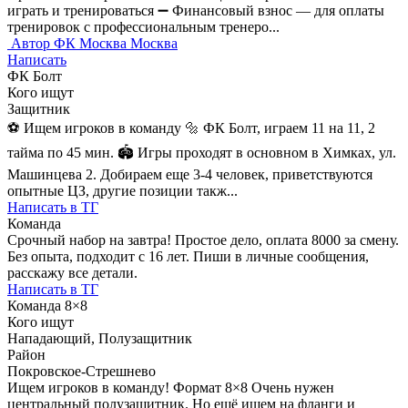
играть и тренироваться ➖ Финансовый взнос — для оплаты
тренировок с профессиональным тренеро...
Автор
ФК Москва
Москва
Написать
ФК Болт
Кого ищут
Защитник
⚽️ Ищем игроков в команду 🔩 ФК Болт, играем 11 на 11, 2
тайма по 45 мин. 🏟️ Игры проходят в основном в Химках, ул.
Машинцева 2. Добираем еще 3-4 человек, приветствуются
опытные ЦЗ, другие позиции такж...
Написать в ТГ
Команда
Срочный набор на завтра! Простое дело, оплата 8000 за смену.
Без опыта, подходит с 16 лет. Пиши в личные сообщения,
расскажу все детали.
Написать в ТГ
Команда 8×8
Кого ищут
Нападающий, Полузащитник
Район
Покровское-Стрешнево
Ищем игроков в команду! Формат 8×8 Очень нужен
центральный полузащитник. Но ещё ищем на фланги и