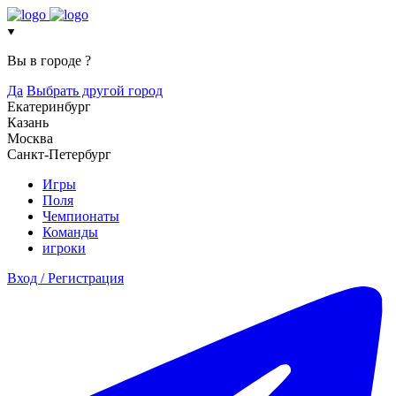
Вы в городе
?
Да
Выбрать другой город
Екатеринбург
Казань
Москва
Санкт-Петербург
Игры
Поля
Чемпионаты
Команды
игроки
Вход / Регистрация