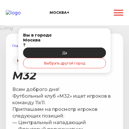
МОСКВА
Вы в городе
Москва
?
Главная
/
Поиск игрока в команду
/
М32
Да
КОМАНДА ИЩЕТ ИГРОКА
Выбрать другой город
М32
Всем доброго дня!
Футбольный клуб «М32» ищет игроков в
команду 11х11.
Приглашаем на просмотр игроков
следующих позиций:
— Центральный нападающий