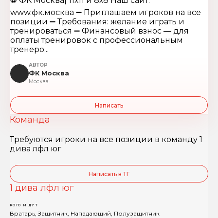
⚽️ ФК Москва| 11х11 и 8х8 Наш сайт:
www.фк.москва ➖ Приглашаем игроков на все
позиции ➖ Требования: желание играть и
тренироваться ➖ Финансовый взнос — для
оплаты тренировок с профессиональным
тренеро...
АВТОР
ФК Москва
Москва
Написать
Команда
Требуются игроки на все позиции в команду 1
дива лфл юг
Написать в ТГ
1 дива лфл юг
КОГО ИЩУТ
Вратарь, Защитник, Нападающий, Полузащитник