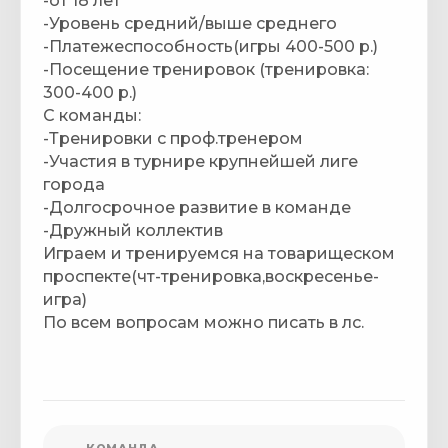
-от 18 лет
-Уровень средний/выше среднего
-Платежеспособность(игры 400-500 р.)
-Посещение тренировок (тренировка:
300-400 р.)
С команды:
-Тренировки с проф.тренером
-Участия в турнире крупнейшей лиге
города
-Долгосрочное развитие в команде
-Дружный коллектив
Играем и тренируемся на товарищеском
проспекте(чт-тренировка,воскресенье-
игра)
По всем вопросам можно писать в лс.