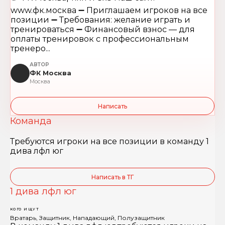
www.фк.москва ➖ Приглашаем игроков на все
позиции ➖ Требования: желание играть и
тренироваться ➖ Финансовый взнос — для
оплаты тренировок с профессиональным
тренеро...
АВТОР
ФК Москва
Москва
Написать
Команда
Требуются игроки на все позиции в команду 1
дива лфл юг
Написать в ТГ
1 дива лфл юг
КОГО ИЩУТ
Вратарь, Защитник, Нападающий, Полузащитник