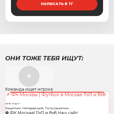
НАПИСАТЬ В ТГ
ОНИ ТОЖЕ ТЕБЯ ИЩУТ:
Команда ищет игрока
📌 ФК Москва | Футбол в Москве 11х11 и 8х8
КОГО ИЩУТ
Защитник, Нападающий, Полузащитник
⚽️ ФК Москва| 11х11 и 8х8 Наш сайт: