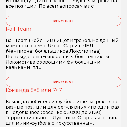
В команду 1 дива лфл юг требуются игроки на
все позиции. По всем вопросам в лс
Написать в ТГ
Rail Team
Rail Team (Рейл Тим) ищет игроков. На данный
момент играем в Urban Cup и в ЧБЛ
(Чемпионат болельщиков Локомотива).
Поэтому, если ты являешься болельщиком
Локомотива с хорошими футбольными
навыками, пл...
Написать в ТГ
Команда 8×8 или 7×7
Команда любителей футбола ищет игроков на
разные позиции для регулярных игр один раз
в неделю (воскресенье с 20:00 до 21:30).
Территориально — Лужники. Открытая поляна
для мини-футбола с искусственным...