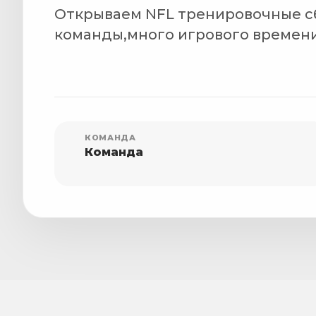
Открываем NFL тренировочные с
команды,много игрового времени,
КОМАНДА
Команда