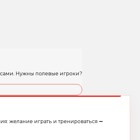
м сами. Нужны полевые игроки?
ния: желание играть и тренироваться ➖