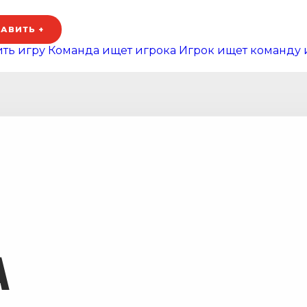
АВИТЬ +
ть игру
Команда ищет игрока
Игрок ищет команду 
А