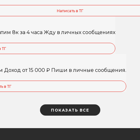
Написать в ТГ
тим 8к за 4 часа Жду в личных сообщениях
 ТГ
м Доход от 15 000 ₽ Пиши в личные сообщения.
ь в ТГ
ПОКАЗАТЬ ВСЕ