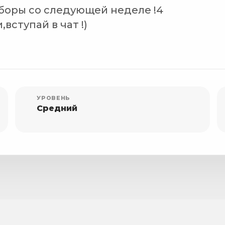
боры со следующей неделе !4
вступай в чат !)
УРОВЕНЬ
Средний