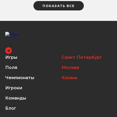
ПОКАЗАТЬ ВСЕ
Игры
Санкт-Петербург
Поля
Москва
Чемпионаты
Казань
Игроки
Команды
Блог