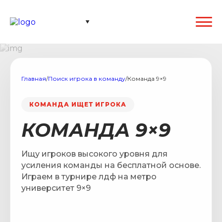
Главная
/
Поиск игрока в команду
/
Команда 9×9
КОМАНДА ИЩЕТ ИГРОКА
КОМАНДА 9×9
Ищу игроков высокого уровня для
усиления команды на бесплатной основе.
Играем в турнире лдф на метро
университет 9×9