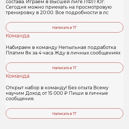
состава. Играем в Высшей лиге ЛФЛ Юг.
Сегодня можно приехать на просмотровую
тренировку в 20:00. Все подробности в лс
Написать в ТГ
Команда
Набираем в команду Непыльная подработка
Платим 8к за 4 часа Жду в личных сообщениях
Написать в ТГ
Команда
Открыт набор в команду! Без опыта Всему
научим Доход от 15 000 ₽ Пиши в личные
сообщения.
Написать в ТГ