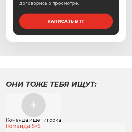
договорись о просмотре.
НАПИСАТЬ В ТГ
ОНИ ТОЖЕ ТЕБЯ ИЩУТ:
Команда ищет игрока
Команда 5×5