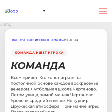
Главная
/
Поиск игрока в команду
/
Команда
КОМАНДА ИЩЕТ ИГРОКА
КОМАНДА
Всем привет. Кто хочет играть на
постоянной основе каждое воскресенье
вечером. Футбольная школа Чертаново.
Летом улица, зимой манеж Чертаново.
Уровень средний и выше. Не турнир.
Дружеская атмосфера. Понимание игры.