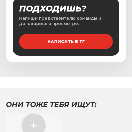
ПОДХОДИШЬ?
Напиши представителю команды и
договорись о просмотре.
НАПИСАТЬ В ТГ
ОНИ ТОЖЕ ТЕБЯ ИЩУТ: