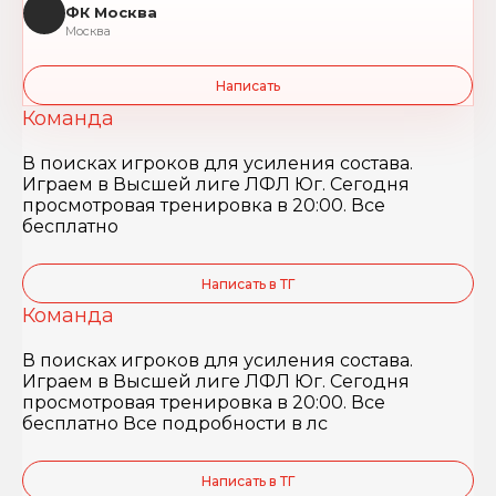
ФК Москва
Москва
Написать
Команда
В поисках игроков для усиления состава.
Играем в Высшей лиге ЛФЛ Юг. Сегодня
просмотровая тренировка в 20:00. Все
бесплатно
Написать в ТГ
Команда
В поисках игроков для усиления состава.
Играем в Высшей лиге ЛФЛ Юг. Сегодня
просмотровая тренировка в 20:00. Все
бесплатно Все подробности в лс
Написать в ТГ