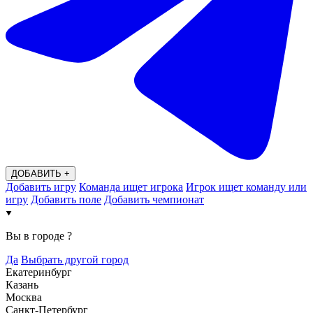
ДОБАВИТЬ +
Добавить игру
Команда ищет игрока
Игрок ищет команду или
игру
Добавить поле
Добавить чемпионат
Вы в городе
?
Да
Выбрать другой город
Екатеринбург
Казань
Москва
Санкт-Петербург