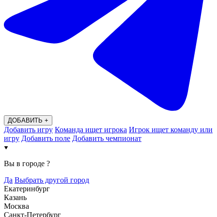
ДОБАВИТЬ +
Добавить игру
Команда ищет игрока
Игрок ищет команду или
игру
Добавить поле
Добавить чемпионат
Вы в городе
?
Да
Выбрать другой город
Екатеринбург
Казань
Москва
Санкт-Петербург