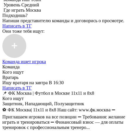
Уровень
Средний
Где играть
Москва
Подходишь?
Напиши представителю команды и договорись о просмотре.
Написать в ТГ
Они тоже тебя ищут:
Команда ищет игрока
Команда
Кого ищут
Вратарь
Ищу вратаря на завтра В 16:30
Написать в ТГ
📌 ФК Москва | Футбол в Москве 11х11 и 8х8
Кого ищут
Защитник, Нападающий, Полузащитник
⚽️ ФК Москва| 11х11 и 8х8 Наш сайт: www.фк.москва ➖
Приглашаем игроков на все позиции ➖ Требования: желание
играть и тренироваться ➖ Финансовый взнос — для оплаты
тренировок с профессиональным тренеро...