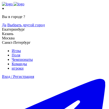
Вы в городе
?
Да
Выбрать другой город
Екатеринбург
Казань
Москва
Санкт-Петербург
Игры
Поля
Чемпионаты
Команды
игроки
Вход / Регистрация