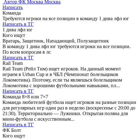
Автор
ФК Москва
Москва
Написать
Команда
Требуются игроки на все позиции в команду 1 дива лфл юг
Написать в ТГ
1 дива лфл юг
Кого ищут
Вратарь, Защитник, Нападающий, Полузащитник
В команду 1 дива лфл юг требуются игроки на все позиции.
По всем вопросам в лс
Написать в ТГ
Rail Team
Rail Team (Рейл Тим) ищет игроков. На данный момент
играем в Urban Cup и в ЧБЛ (Чемпионат болельщиков
Локомотива). Поэтому, если ты являешься болельщиком
Локомотива с хорошими футбольными навыками, пл...
Написать в ТГ
Команда 8×8 или 7×7
Команда любителей футбола ищет игроков на разные позиции
для регулярных игр один раз в неделю (воскресенье с 20:00 до
21:30). Территориально — Лужники. Открытая поляна для
мини-футбола с искусственным...
Написать в ТГ
ФК Болт
Кого ищут