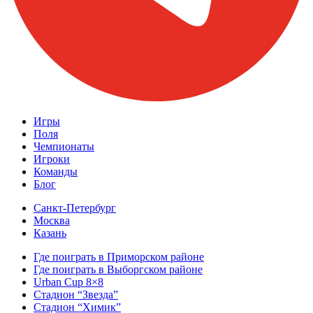
Игры
Поля
Чемпионаты
Игроки
Команды
Блог
Санкт-Петербург
Москва
Казань
Где поиграть в Приморском районе
Где поиграть в Выборгском районе
Urban Cup 8×8
Стадион “Звезда”
Стадион “Химик”